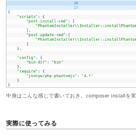
16
17
{
"scripts"
:
{
"post-install-cmd"
:
[
"PhantomInstaller\\Installer::installPhanto
]
,
"post-update-cmd"
:
[
"PhantomInstaller\\Installer::installPhanto
]
}
,
"config"
:
{
"bin-dir"
:
"bin"
}
,
"require"
:
{
"jonnyw/php-phantomjs"
:
"4.*"
}
}
中身はこんな感じで書いておき、
composer install
を
実際に使ってみる