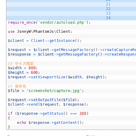
21
22
23
24
require_once
(
'vendor/autoload.php'
)
;
use
JonnyW
\
PhantomJs
\
Client
;
$client
=
Client::
getInstance
(
)
;
$request
=
$client
->
getMessageFactory
(
)
->
createCaptureR
$resuponse
=
$client
->
getMessageFactory
(
)
->
createRespon
// サイズ指定
$width
=
800
;
$height
=
600
;
$request
->
setViewportSize
(
$width
,
$height
)
;
// 保存先
$file
=
'screenshot/capture.jpg'
;
$request
->
setOutputFile
(
$file
)
;
$client
->
send
(
$request
,
$response
)
;
if
(
$response
->
getStatus
(
)
===
200
)
{
echo
$response
->
getContent
(
)
;
}