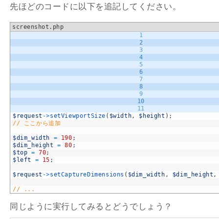
先ほどのコードに以下を追記してください。
screenshot.php
1
2
3
4
5
6
7
8
9
10
11
$request
->
setViewportSize
(
$width
,
$height
)
;
// ここから追加
$dim_width
=
190
;
$dim_height
=
80
;
$top
=
70
;
$left
=
15
;
$request
->
setCaptureDimensions
(
$dim_width
,
$dim_height
,
// ...
同じように実行してみるとどうでしょう？