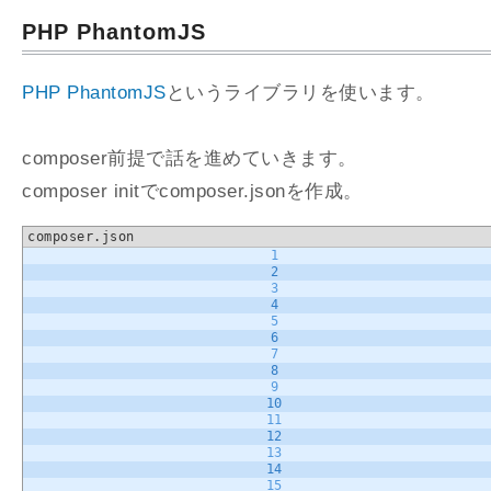
PHP PhantomJS
PHP PhantomJS
というライブラリを使います。
composer前提で話を進めていきます。
composer initでcomposer.jsonを作成。
composer.json
1
2
3
4
5
6
7
8
9
10
11
12
13
14
15