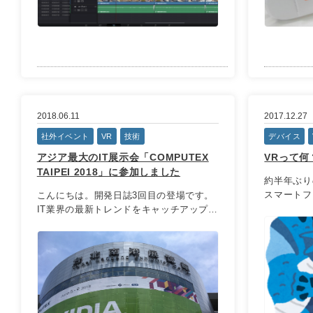
2018.06.11
2017.12.27
社外イベント
VR
技術
デバイス
アジア最大のIT展示会「COMPUTEX
VRって何
TAIPEI 2018」に参加しました
約半年ぶり
スマートフ
こんにちは。開発日誌3回目の登場です。
っ ...
IT業界の最新トレンドをキャッチアップす
...