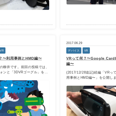
2017.06.29
VR
デバイス
VR
？〜利用事例とHMD編〜
VRって何？〜Google Cardb
編〜
の柳井です。前回の投稿では、
ォンと「3DVRゴーグル」を使
(2017/12/28追記)続編「VR
用事例とHMD編〜」を公開しま .