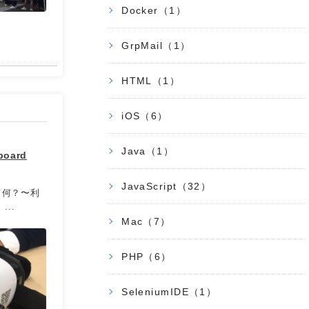
Docker（1）
GrpMail（1）
HTML（1）
iOS（6）
Java（1）
oard
JavaScript（32）
って何？〜利
..
Mac（7）
PHP（6）
SeleniumIDE（1）