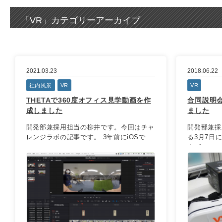
「
VR
」カテゴリーアーカイブ
2021.03.23
2018.06.22
社内風景
VR
VR
THETAで360度オフィス見学動画を作
合同説明
成しました
ました
開発部兼採用担当の柳井です。今回はチャ
開発部兼採
レンジラボの記事です。 3年前にiOSで動
る3月7日
...
ナビ ...