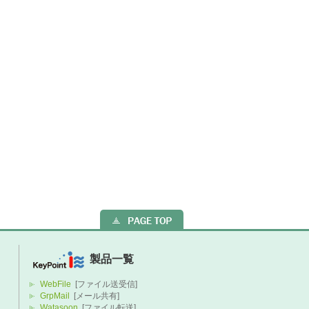
製品一覧
WebFile
[ファイル送受信]
GrpMail
[メール共有]
Watasoon
[ファイル転送]