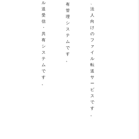
ル
、
有
送
法
管
受
人
理
信
向
シ
・
け
ス
共
の
テ
有
フ
ム
シ
ァ
で
ス
イ
す
テ
ル
。
ム
転
で
送
す
サ
。
ー
ビ
ス
で
す
。