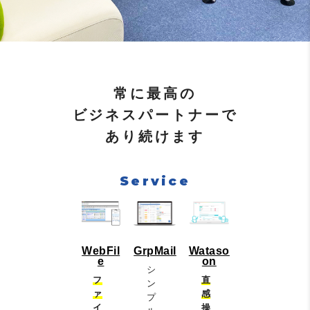
常に最高の
ビジネスパートナーで
あり続けます
Service
WebFil
GrpMail
Wataso
e
on
シ
フ
直
ン
ァ
感
プ
イ
操