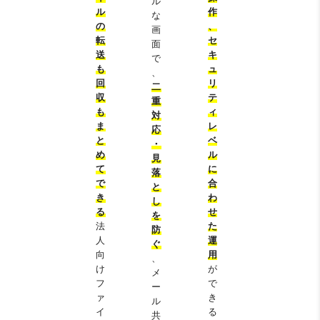
ル
ル
作
な
の
、
画
転
セ
面
送
キ
で
も
ュ
、
回
リ
二
収
テ
重
も
ィ
対
ま
レ
応
と
ベ
・
め
ル
見
て
に
落
で
合
と
き
わ
し
る
せ
を
法
た
防
人
運
ぐ
向
用
、
け
が
メ
フ
で
ー
ァ
き
ル
イ
る
共