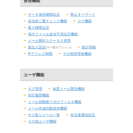
管理機能
データ保持期間設定
禁止キーワード
送信前二重チェック機能
ログ機能
新人権限設定
添付ファイル送信可否設定機能
メール開封ステータス管理
差出人設定
統計情報
(※一部オプション)
IPアドレス制限
その他管理者機能
ユーザ機能
タグ管理
放置メール警告機能
対応履歴機能
メール自動振り分けフィルタ機能
メール作成自動保存機能
やり取りメール一覧
担当者通知設定
その他ユーザ機能