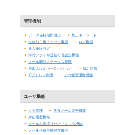
管理機能
データ保持期間設定
禁止キーワード
送信前二重チェック機能
ログ機能
新人権限設定
添付ファイル送信可否設定機能
メール開封ステータス管理
差出人設定
統計情報
(※一部オプション)
IPアドレス制限
その他管理者機能
ユーザ機能
タグ管理
放置メール警告機能
対応履歴機能
メール自動振り分けフィルタ機能
メール作成自動保存機能