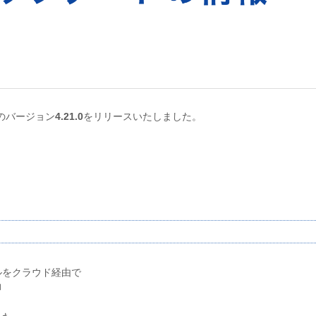
のバージョン
4.21.0
をリリースいたしました。
ルをクラウド経由で
御