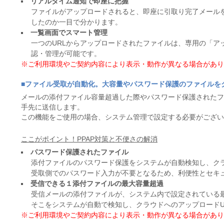
リアルタイム通知で即座に把握
ファイルがアップロードされると、即座に引取り完了メール
したのか一目で分かります。
一覧画面でスマート管理
一つのURLからアップロードされたファイルは、専用の「ア
認・管理が可能です。
※ご利用環境やご契約内容により表示・動作が異なる場合がありま
■ファイル受取が自動化。大容量やパスワード保護のファイルを
メールの添付ファイル容量超過した際やパスワード保護されたフ
手先に送信します。
この機能をご使用の場合、システム管理で設定する必要がござい
ここがポイント！PPAP対策と不便さの解消
パスワード保護されたファイル
添付ファイルのパスワード保護をシステムが自動検知し、クラ
受取側でのパスワード入力が不要となるため、利便性とセキ
受信できる１添付ファイルの最大容量超過
受信メールの添付ファイルが、システム内で設定されている
そこをシステムが自動で検知し、クラウドへのアップロードU
※ご利用環境やご契約内容により表示・動作が異なる場合がありま