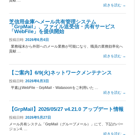
貢献 …
続きを読む
→
芝信用金庫へメール共有管理システム
「GrpMail」、ファイル送受信・共有サービス
「WebFile」を提供開始
投稿日時:
2026年6月4日
業務端末から外部へのメール業務が可能になり、職員の業務効率化へ
貢献 …
続きを読む
→
【ご案内】6/9(火)ネットワークメンテナンス
投稿日時:
2026年6月3日
平素はWebFile・GrpMail・Watasoonをご利用いた …
続きを読む
→
【GrpMail】2026/05/27 v4.21.0 アップデート情報
投稿日時:
2026年5月27日
メール共有システム「GrpMail（グループメール）」にて、下記のバー
ジョン4. …
続きを読む
→