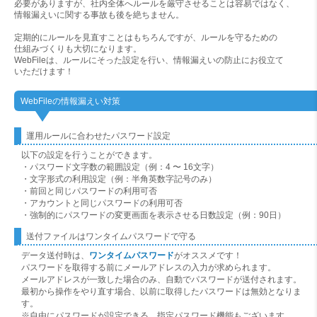
必要がありますが、社内全体へルールを厳守させることは容易ではなく、
情報漏えいに関する事故も後を絶ちません。
定期的にルールを見直すことはもちろんですが、ルールを守るための
仕組みづくりも大切になります。
WebFileは、ルールにそった設定を行い、情報漏えいの防止にお役立て
いただけます！
WebFileの情報漏えい対策
運用ルールに合わせたパスワード設定
以下の設定を行うことができます。
・パスワード文字数の範囲設定（例：4 〜 16文字）
・文字形式の利用設定（例：半角英数字記号のみ）
・前回と同じパスワードの利用可否
・アカウントと同じパスワードの利用可否
・強制的にパスワードの変更画面を表示させる日数設定（例：90日）
送付ファイルはワンタイムパスワードで守る
データ送付時は、
ワンタイムパスワード
がオススメです！
パスワードを取得する前にメールアドレスの入力が求められます。
メールアドレスが一致した場合のみ、自動でパスワードが送付されます。
最初から操作をやり直す場合、以前に取得したパスワードは無効となりま
す。
※自由にパスワードが設定できる、指定パスワード機能もございます。