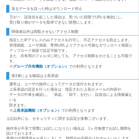
送るデータを誤った時はダウンロード停止
万が一、誤送信を起こした場合は、気づいた段階でURLを無効にし、
受け取り側がデータを取得できない状態にします。
関係者以外は閲覧させないアクセス制限
指定したIPアドレスのみアクセスを許可し、不正アクセスを防止します。
管理画面、ユーザ画面、専用URLよりアクセス可能なダウンロード画面と
アップロード画面で設定可能です。
また、共有用のフォルダに対しても、アクセス制限をかけることも可能で
す。
※
グループ共有機能（オプション）
での利用となります
第3者による確認は上長承認
通常は、ユーザの操作によってデータが送付されますが、
上長承認の設定を行った場合は、指定された上長がメールの内容や、
データの中身を確認し、「承認」「却下」を行い、誤送信による情報漏え
いを
防ぎます。
※
上長承認機能（オプション）
での利用となります
上記以外にも、セキュリティに関する設定が多数ございます。
操作等が不安で実際にお試しになりたい場合は、1ヶ月無償でお試し期間を
設けております。
専用の試用環境をお送りしまして、疑問点や不明点はサポートいたします。