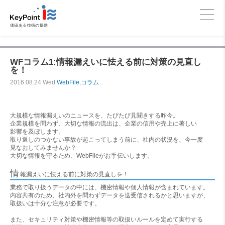
価値ある技術の提供
WFコラム1:情報漏えいに怯える前に対策の見直し
を！
2016.08.24.Wed
WebFile
,
コラム
大規模な情報漏えいのニュースを、たびたび見聞きする昨今。
企業規模を問わず、大切な情報の流出は、企業の信用や売上に著しい
影響を及ぼします。
取り返しのつかない事故が起こってしまう前に、社内の状況を、今一度
見なおしてみませんか？
大切な情報を守るため、WebFileがお手伝いします。
情
報漏えいに怯える前に対策の見直しを！
業務で取り扱うデータの中には、機密情報や個人情報が含まれています。
内容共有のため、社内外を問わずデータを送受信されるかと思いますが、
取扱いは十分な注意が必要です。
また、セキュリティ対策や機密情報等の取扱いルールを定めて実行する