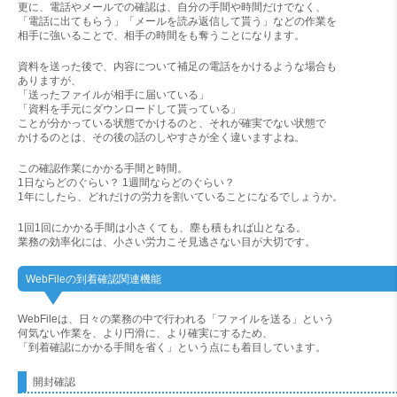
更に、電話やメールでの確認は、自分の手間や時間だけでなく、
「電話に出てもらう」「メールを読み返信して貰う」などの作業を
相手に強いることで、相手の時間をも奪うことになります。
資料を送った後で、内容について補足の電話をかけるような場合も
ありますが、
「送ったファイルが相手に届いている」
「資料を手元にダウンロードして貰っている」
ことが分かっている状態でかけるのと、それが確実でない状態で
かけるのとは、その後の話のしやすさが全く違いますよね。
この確認作業にかかる手間と時間。
1日ならどのぐらい？ 1週間ならどのぐらい？
1年にしたら、どれだけの労力を割いていることになるでしょうか。
1回1回にかかる手間は小さくても、塵も積もれば山となる。
業務の効率化には、小さい労力こそ見逃さない目が大切です。
WebFileの到着確認関連機能
WebFileは、日々の業務の中で行われる「ファイルを送る」という
何気ない作業を、より円滑に、より確実にするため、
「到着確認にかかる手間を省く」という点にも着目しています。
開封確認