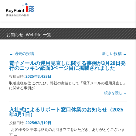
価値ある技術の提供
お知らせ:
WebFile
一覧
投稿ナビゲーション
←
過去の投稿
新しい投稿
→
電子メールの運用見直しに関する事例が3月28日発
行のニッキン紙面3ページ目に掲載されました
投稿日時:
2025年3月28日
取引先様各位 このたび、弊社の実績として「電子メールの運用見直し」
に関する事例が …
続きを読む
→
入社式によるサポート窓口休業のお知らせ（2025
年4月1日）
投稿日時:
2025年3月19日
お客様各位 平素は格別のお引き立てをいただき、ありがとうございま
す …