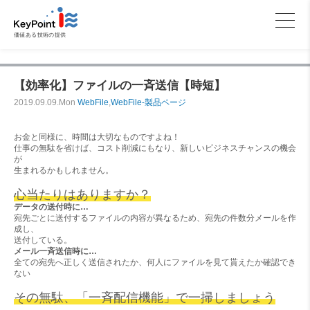
価値ある技術の提供
【効率化】ファイルの一斉送信【時短】
2019.09.09.Mon
WebFile
,
WebFile-製品ページ
お金と同様に、時間は大切なものですよね！
仕事の無駄を省けば、コスト削減にもなり、新しいビジネスチャンスの機会
が
生まれるかもしれません。
心当たりはありますか？
データの送付時に…
宛先ごとに送付するファイルの内容が異なるため、宛先の件数分メールを作
成し、
送付している。
メール一斉送信時に…
全ての宛先へ正しく送信されたか、何人にファイルを見て貰えたか確認でき
ない
その無駄、「一斉配信機能」で一掃しましょう