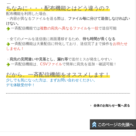
—
ちなみに・・・配布機能とはどう違うの？
配布機能を利用した場合、
・内容が異なるファイルを送る際は、
ファイル毎に分けて送信しなければい
けない。
一斉配信機能では
複数の宛先へ異なるファイル
を
一括
で送信可能
・全てのメールを送信後に画面遷移するため、
待ち時間が長くなる
一斉配信機能は大量配信に特化しており、送信完了まで操作を
お待たせ
しません！
・
宛先の見間違いや見落とし、漏れ等
で送付ミスが発生しやすい
一斉配信機能は、
CSVファイル
で簡単に宛先を追加・確認可能！
だから、一斉配信機能をオススメします！
少しでも気になった方は、まずお問い合わせください。
デモ体験受付中！
全体のお知らせ一覧へ戻る