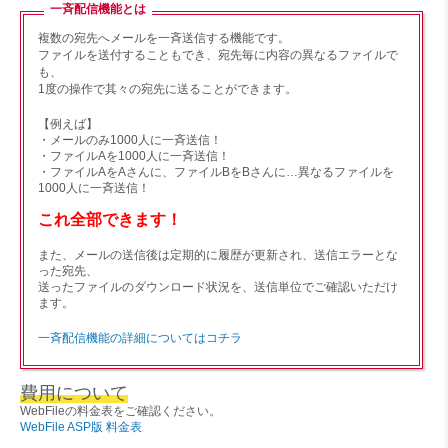
一斉配信機能とは
複数の宛先へメールを一斉送信する機能です。
ファイルを送付することもでき、宛先毎に内容の異なるファイルで
も、
1度の操作で其々の宛先に送ることができます。
【例えば】
・メールのみ1000人に一斉送信！
・ファイルAを1000人に一斉送信！
・ファイルAをAさんに、ファイルBをBさんに…異なるファイルを
1000人に一斉送信！
これ全部できます！
また、メールの送信後は定期的に履歴が更新され、送信エラーとな
った宛先、
送ったファイルのダウンロード状況を、送信単位でご確認いただけ
ます。
一斉配信機能の詳細についてはコチラ
費用について
WebFileの料金表をご確認ください。
WebFile ASP版 料金表