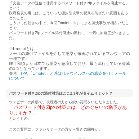
「文書データの送信で使用するパスワード付きzipファイルを廃止する」
という
政府発表の裏には、こういった標的型攻撃の驚異を防ぎたい意図もある
とのこと。
こういった動きの中で、今回Emotet（※）による漏洩事故が相次いだこ
とで、
パスワード付きZipファイル添付廃止の流れに、一気に加速度がつきまし
た。
※Emotetとは
メールの添付ファイルを介して感染が確認されているマルウェアの
一種です。
昨年秋頃より日本でも感染が急増しており、最も流行している脅威
の1つとなっています。
参考：
IPA 「Emotet」と呼ばれるウイルスへの感染を狙うメール
について
パスワード付きZipの添付対策はここ2,3年がタイムリミット？
ウェビナーの終盤で、視聴者の方から鋭い質問をいただきました。
「パスワード付きZipの対策には、どのぐらいの猶予があ
りますか？」
というもの。
このご質問に、ファシリテータの方から驚きの回答が。