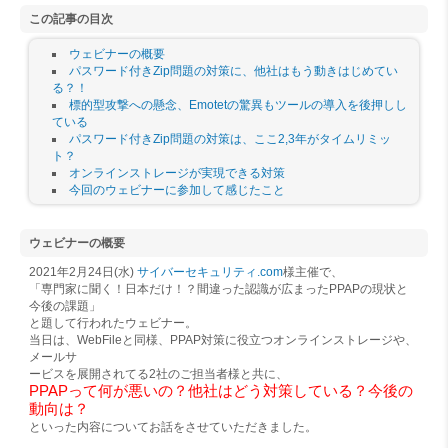
この記事の目次
ウェビナーの概要
パスワード付きZip問題の対策に、他社はもう動きはじめてい
る？！
標的型攻撃への懸念、Emotetの驚異もツールの導入を後押しし
ている
パスワード付きZip問題の対策は、ここ2,3年がタイムリミッ
ト？
オンラインストレージが実現できる対策
今回のウェビナーに参加して感じたこと
ウェビナーの概要
2021年2月24日(水)
サイバーセキュリティ.com
様主催で、
「専門家に聞く！日本だけ！？間違った認識が広まったPPAPの現状と
今後の課題」
と題して行われたウェビナー。
当日は、WebFileと同様、PPAP対策に役立つオンラインストレージや、
メールサ
ービスを展開されてる2社のご担当者様と共に、
PPAPって何が悪いの？他社はどう対策している？今後の
動向は？
といった内容についてお話をさせていただきました。