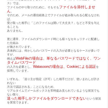
ス）では、
ファイルを添付しませ
ファイルのやり取りのために、そもそも
ん
。
そのため、メールの通信経路上でファイルが盗み取られる心配もなけれ
ば、
受け取った相手に「このファイルは開いて大丈夫？」などと不安を与え
ることも
ありません。
更に通常、ファイルのダウンロード時にも様々なセキュリティに配慮し
た仕組み
が施されています。
具体的には、何かしらのパスワードの入力が必要となるケースが多いで
すが、
WebFileの場合は、単なるパスワードではなく、ワン
例えば
タイムパスワード
Watasoonの場合は、Cookieによる認証
の入力を必要とし、
を
採用しています。
いずれも、「送り主が指定（許可）した相手だけが、使いまわしが許さ
れない
方法で認証される」ことになるため、
リアルタイムでメールボックスを常時盗み見られているような状況でも
ない限り、
送った相手しかファイルをダウンロードできない
という状況
を実現できます。