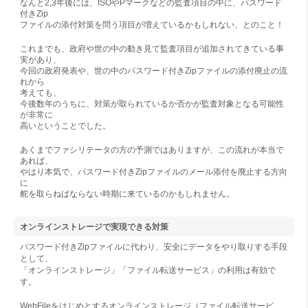
なんと2,3年後には、ISOやPマークなどの監査項目の中に、パスワード
付きZip
ファイルの添付対策を問う項目が増えているかもしれない、とのこと！
これまでも、政府や世の中の動き見て監査項目が追加されてきている事
実があり、
今回の政府発表や、世の中のパスワード付きZipファイルの添付廃止の流
れから
考えても、
今後数年のうちに、対策が取られているか否かが監査対象となる可能性
が非常に
高いということでした。
あくまでファシリテータの方の予測ではありますが、この流れが本当で
あれば、
やはり本気で、パスワード付きZipファイルのメール添付を廃止する方向
に
舵を取らねばならない時期に来ているのかもしれません。
オンラインストレージで実現できる対策
パスワード付きZipファイルに代わり、安全にデータをやり取りする手段
として、
「オンラインストレージ」「ファイル転送サービス」の利用は有効で
す。
WebFileをはじめとするオンラインストレージ（ファイル転送サービ