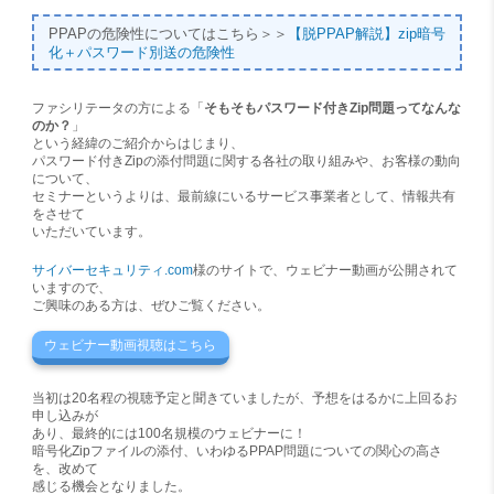
PPAPの危険性についてはこちら＞＞
【脱PPAP解説】zip暗号
化＋パスワード別送の危険性
ファシリテータの方による「
そもそもパスワード付きZip問題ってなんな
のか？
」
という経緯のご紹介からはじまり、
パスワード付きZipの添付問題に関する各社の取り組みや、お客様の動向
について、
セミナーというよりは、最前線にいるサービス事業者として、情報共有
をさせて
いただいています。
サイバーセキュリティ.com
様のサイトで、ウェビナー動画が公開されて
いますので、
ご興味のある方は、ぜひご覧ください。
ウェビナー動画視聴はこちら
当初は20名程の視聴予定と聞きていましたが、予想をはるかに上回るお
申し込みが
あり、最終的には100名規模のウェビナーに！
暗号化Zipファイルの添付、いわゆるPPAP問題についての関心の高さ
を、改めて
感じる機会となりました。