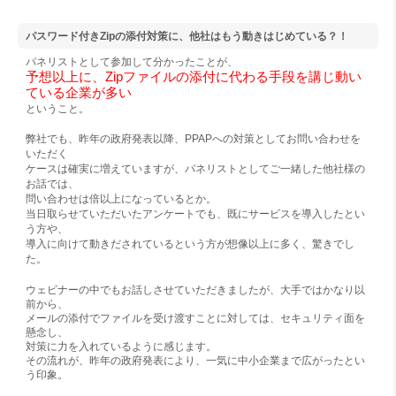
パスワード付きZipの添付対策に、他社はもう動きはじめている？！
パネリストとして参加して分かったことが、
予想以上に、Zipファイルの添付に代わる手段を講じ動い
ている企業が多い
ということ。
弊社でも、昨年の政府発表以降、PPAPへの対策としてお問い合わせを
いただく
ケースは確実に増えていますが、パネリストとしてご一緒した他社様の
お話では、
問い合わせは倍以上になっているとか。
当日取らせていただいたアンケートでも、既にサービスを導入したとい
う方や、
導入に向けて動きだされているという方が想像以上に多く、驚きでし
た。
ウェビナーの中でもお話しさせていただきましたが、大手ではかなり以
前から、
メールの添付でファイルを受け渡すことに対しては、セキュリティ面を
懸念し、
対策に力を入れているように感じます。
その流れが、昨年の政府発表により、一気に中小企業まで広がったとい
う印象。