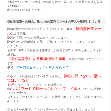
今回のウェビナーへの関心の高さも含め、既に多くの企業が本腰を入れ
て対策に
動き始めているようです。
標的型攻撃への懸念、Emotetの驚異もツールの導入を後押ししている
標的型攻撃メー
以前に弊社のブログでも取り上げましたが、昨今、
ル
による情報
漏洩が見過ごせない状況になってきています。
取引先からの請求書だと思って開いたファイルが、実はウイルスだっ
た！という
もので、IPA（情報処理推進機構）が発表する2021年のセキュリティ脅
威では、
標的型攻撃による機密情報の窃取
「
」が堂々の第2位となってい
ます。
参考：
IPA 情報セキュリティ10大脅威 2021
気軽に開けない、開い
今やメールに添付されているファイルは、
てはいけない
もの
になってきてしまっている状況です。
パスワードで暗号化されたzipファイル
特に
は、ウイルス対策
ソフトが十分に
スキャンを行えないこともあり、危険性の高いものとして認知されつつ
あります。
ウェビナーの中で、ファシリテーターの方も紹介されていましたが、